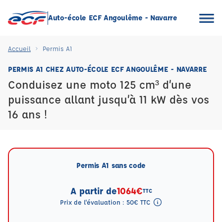
Auto-école ECF Angoulême - Navarre
Accueil
Permis A1
PERMIS A1 CHEZ AUTO-ÉCOLE ECF ANGOULÊME - NAVARRE
Conduisez une moto 125 cm³ d’une
puissance allant jusqu’à 11 kW dès vos
16 ans !
Permis A1 sans code
A partir de
1064€
TTC
Prix de l'évaluation : 50€ TTC
Tooltip eval mention