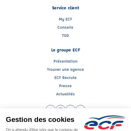
Service client
My ECF
Conseils
TGD
Le groupe ECF
Présentation
Trouver une agence
ECF Recrute
Presse
Actualités
Facebook (nouvelle fenêtre)
Instagram (nouvelle fenêtre)
LinkedIn (nouvelle fenêtre)
YouTube (nouvelle fenêtr
Raison sociale : ECF CER CENTRE ATLANTIQUE - Capital social: 2500000€
SIREN: 312379266 - Numéro de TVA intracommunautaire: FR 52 312379266