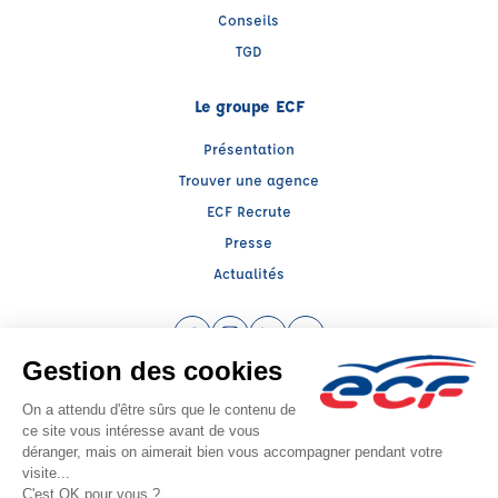
Conseils
TGD
Le groupe ECF
Présentation
Trouver une agence
ECF Recrute
Presse
Actualités
Facebook (nouvelle fenêtre)
Instagram (nouvelle fenêtre)
LinkedIn (nouvelle fenêtre)
YouTube (nouvelle fenêtr
Raison sociale : ECF CER CENTRE ATLANTIQUE - Capital social: 2500000€
SIREN: 312379266 - Numéro de TVA intracommunautaire: FR 52 312379266
Agrément n°E1401600020
Siège social : RN 11 - Rte de la Mothe Les Champs Dorés, LA CRECHE (79260) -
Représentant légal : Simon COUTEAU