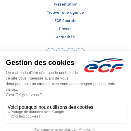
Présentation
Trouver une agence
ECF Recrute
Presse
Actualités
Facebook (nouvelle fenêtre)
Instagram (nouvelle fenêtre)
LinkedIn (nouvelle fenêtre)
YouTube (nouvelle fenêtr
Raison sociale : ECF CER CENTRE ATLANTIQUE - Capital social: 2500000€
SIREN: 312379266 - Numéro de TVA intracommunautaire: FR 52 312379266
Agrément n°E1401600020
Siège social : RN 11 - Rte de la Mothe Les Champs Dorés, LA CRECHE (79260) -
Représentant légal : Simon COUTEAU
CGV
Mentions légales