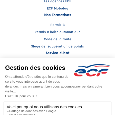
Les agences ECF
ECF Motoday
Nos Formations
Permis B
Permis B boîte automatique
Code de la route
Stage de récupération de points
Service client
Nous contacter
My ECF
Conseils
Facebook (nouvelle fenêtre)
Instagram (nouvelle fenêtre)
YouTube (nouvelle fenêtre)
LinkedIn (nouvelle fenêtr