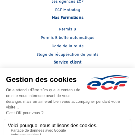
Les agences ECF
ECF Motoday
Nos Formations
Permis B
Permis B boîte automatique
Code de la route
Stage de récupération de points
Service client
Nous contacter
My ECF
Conseils
Facebook (nouvelle fenêtre)
Instagram (nouvelle fenêtre)
YouTube (nouvelle fenêtre)
LinkedIn (nouvelle fenêtr