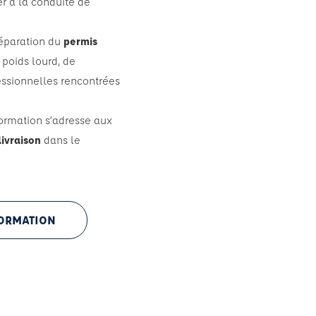
r à la conduite de
réparation du
permis
 poids lourd, de
fessionnelles rencontrées
formation s’adresse aux
livraison
dans le
FORMATION