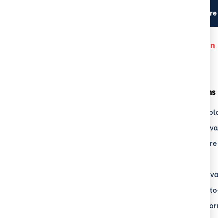
Lieu du stage
Centre
Aucun centre a des disponibilité pour cette formation
upe ECF
Nos Formations
Groupe ECF
Transport & expl
uver un centre
Logistique & lev
 Recrute
Sécurité routière
sse
BTP
alités
Sécurité au trava
Métiers de l'aut
Formation de fo