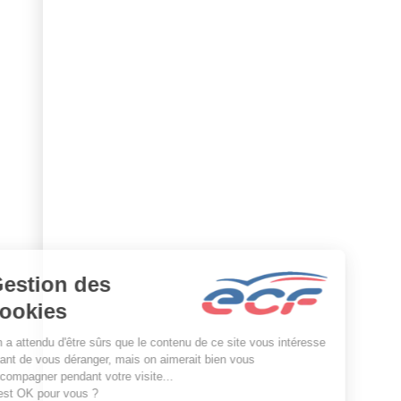
Formation
Dates
Gro
Le 
Tro
ECF
Pre
Actu