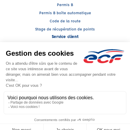
Permis B
Permis B boîte automatique
Code de la route
Stage de récupération de points
Service client
Nous contacter
My ECF
Conseils
Facebook (nouvelle fenêtre)
Instagram (nouvelle fenêtre)
YouTube (nouvelle fenêtre)
LinkedIn (nouvelle fenêtr
CGV
Mentions légales
© 2026 École de Conduite Française. Tous droits réservés