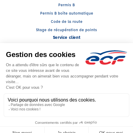
Permis B
Permis B boîte automatique
Code de la route
Stage de récupération de points
Service client
Nous contacter
My ECF
Conseils
Facebook (nouvelle fenêtre)
Instagram (nouvelle fenêtre)
YouTube (nouvelle fenêtre)
LinkedIn (nouvelle fenêtr
CGV
Mentions légales
© 2026 École de Conduite Française. Tous droits réservés