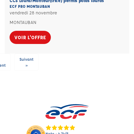
CCS Lourd/Monteur(trice) permis poids lourds
ECF PRO MONTAUBAN
vendredi 28 novembre
MONTAUBAN
VOIR L'OFFRE
Suivant
ent
»
Note : 4.74/5