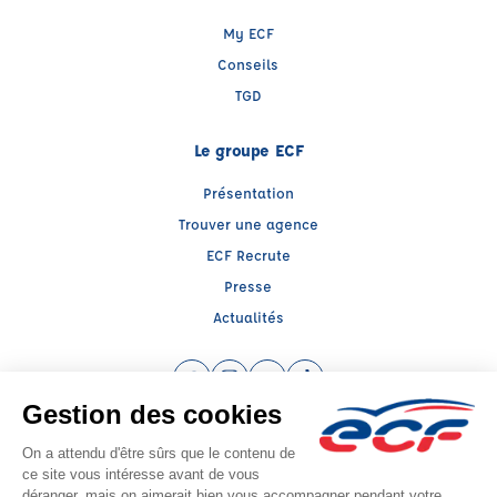
My ECF
Conseils
TGD
Le groupe ECF
Présentation
Trouver une agence
ECF Recrute
Presse
Actualités
Facebook (nouvelle fenêtre)
Instagram (nouvelle fenêtre)
YouTube (nouvelle fenêtre)
TikTok (nouvelle fenêtre)
Raison sociale : SUD PREVENTION SECURITE GRAND PUBLIC - Capital social:
20000€
SIREN: 814514188 - Numéro de TVA intracommunautaire: FR 57 384314597