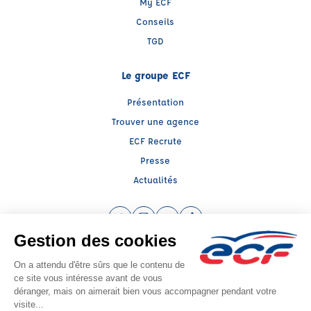
My ECF
Conseils
TGD
Le groupe ECF
Présentation
Trouver une agence
ECF Recrute
Presse
Actualités
Facebook (nouvelle fenêtre)
Instagram (nouvelle fenêtre)
YouTube (nouvelle fenêtre)
TikTok (nouvelle fenêtre)
Raison sociale : SUD PREVENTION SECURITE GRAND PUBLIC - Capital social:
20000€
SIREN: 814514188 - Numéro de TVA intracommunautaire: FR 57 384314597
Agrément n°E2300400020
- Représentant légal : Frédéric FILIPPI