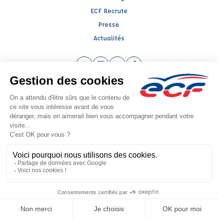
ECF Recrute
Presse
Actualités
Facebook (nouvelle fenêtre)
Instagram (nouvelle fenêtre)
YouTube (nouvelle fenêtre)
TikTok (nouvelle fenêtre)
Raison sociale : SUD PREVENTION SECURITE GRAND PUBLIC - Capital social:
20000€
SIREN: 814514188 - Numéro de TVA intracommunautaire: FR 57 384314597
Agrément n°E2300400020
- Représentant légal : Frédéric FILIPPI
CGV
Mentions légales
© 2026 École de Conduite Française. Tous droits réservés