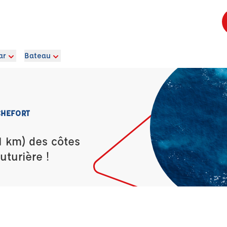
ar
Bateau
CHEFORT
1 km) des côtes
uturière !