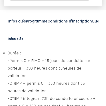
Infos clés
Programme
Conditions d'inscription
Questio
Infos clés
Durée :
-Permis C + FIMO + 15 jours de conduite sur
porteur = 350 heures dont 35heures de
validation
-CTRMP + permis C = 350 heures dont 35
heures de validation
-CTRMP intégrant 70h de conduite encadrée +
permis C = 280 heures dont 35 heures de