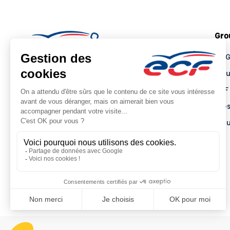
Gro
Le 
Tro
ECF
Pre
Actu