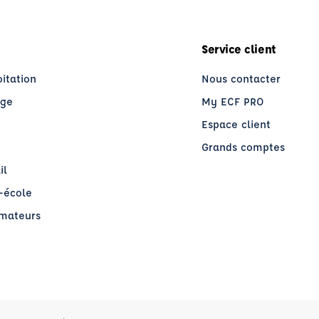
Service client
oitation
Nous contacter
age
My ECF PRO
Espace client
Grands comptes
il
o-école
rmateurs
re)