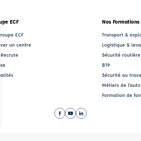
upe ECF
Nos Formations
Groupe ECF
Transport & expl
uver un centre
Logistique & lev
 Recrute
Sécurité routière
sse
BTP
alités
Sécurité au trava
Métiers de l'aut
Formation de fo
Facebook (nouvelle fenêtre)
YouTube (nouvelle fenêtre)
LinkedIn (nouvelle fenêt