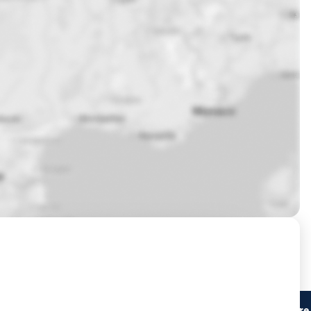
Prochaines sessions de formation à Strasbourg ?
Lieu du stage
Centre