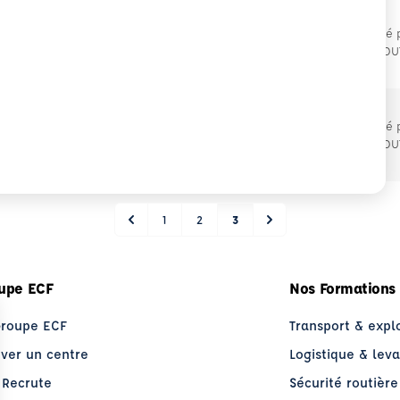
Proposé 
1.2027
À DUTTLENHEIM (67)
DU
Proposé 
12.2027
À DUTTLENHEIM (67)
DU
1
2
3
upe ECF
Nos Formations
Groupe ECF
Transport & expl
uver un centre
Logistique & lev
 Recrute
Sécurité routière