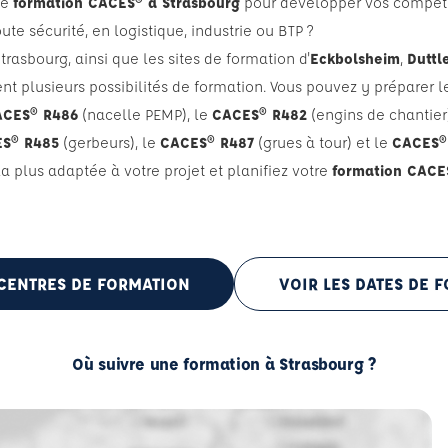
ne
formation CACES® à Strasbourg
pour développer vos compéte
ute sécurité, en logistique, industrie ou BTP ?
trasbourg, ainsi que les sites de formation d'
Eckbolsheim
,
Duttl
nt plusieurs possibilités de formation. Vous pouvez y préparer 
ACES® R486
(nacelle PEMP), le
CACES® R482
(engins de chantier
S® R485
(gerbeurs), le
CACES® R487
(grues à tour) et le
CACES®
la plus adaptée à votre projet et planifiez votre
formation CACE
 CENTRES DE FORMATION
VOIR LES DATES DE 
Où suivre une formation à Strasbourg ?