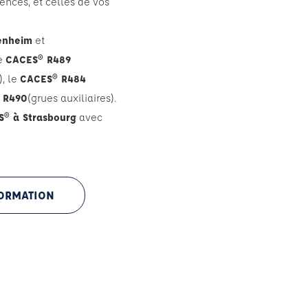
nces, et celles de vos
enheim
et
le
CACES® R489
), le
CACES® R484
 R490
(grues auxiliaires).
S® à Strasbourg
avec
FORMATION