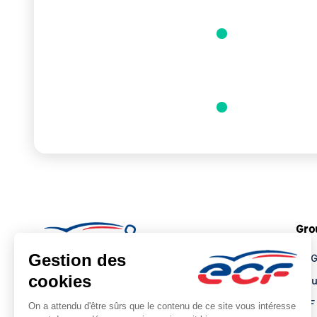
Cariste : formation initiale (CACES®
22.11.2027 - 26.1
R489)
Cariste : formation initiale (CACES®
06.12.2027 - 10.
R489)
Gro
Le 
Tro
ECF