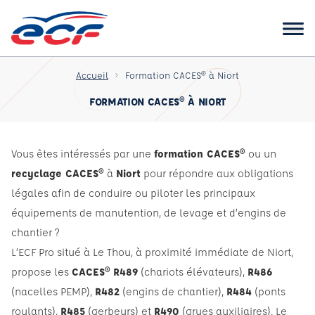
Accueil
Formation CACES® à Niort
FORMATION CACES® À NIORT
Vous êtes intéressés par une
formation CACES®
ou un
recyclage CACES®
à
Niort
pour répondre aux obligations
légales afin de conduire ou piloter les principaux
équipements de manutention, de levage et d’engins de
chantier ?
L’ECF Pro situé à Le Thou, à proximité immédiate de Niort,
propose les
CACES®
R489
(chariots élévateurs),
R486
(nacelles PEMP),
R482
(engins de chantier),
R484
(ponts
roulants),
R485
(gerbeurs) et
R490
(grues auxiliaires). Le