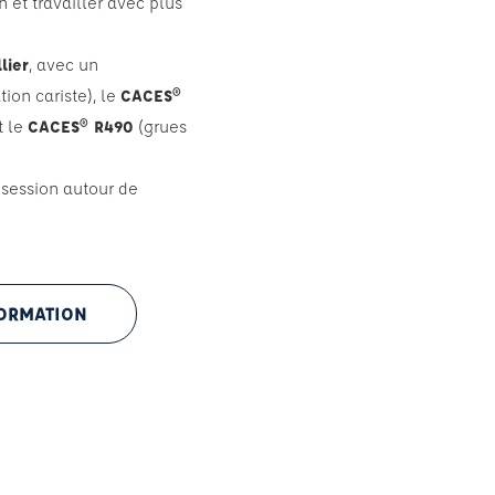
n et travailler avec plus
lier
, avec un
ion cariste), le
CACES®
t le
CACES® R490
(grues
 session autour de
FORMATION