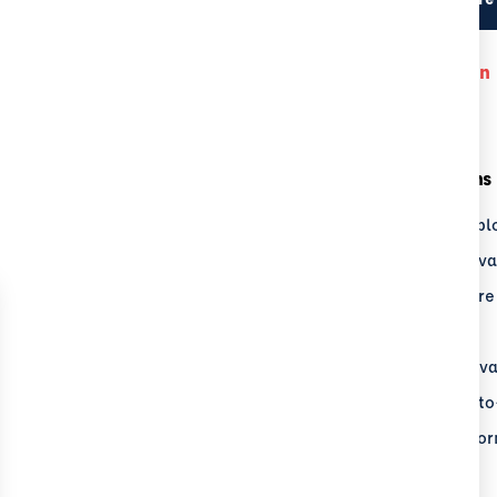
Aucun centre a des disponibilité pour cette formation
upe ECF
Nos Formations
Groupe ECF
Transport & expl
uver un centre
Logistique & lev
 Recrute
Sécurité routière
sse
BTP
alités
Sécurité au trava
Métiers de l'aut
Formation de fo