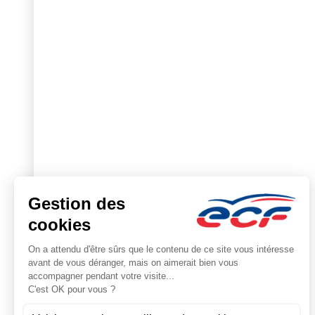
Gro
Le 
Tro
ECF
Pre
Actu