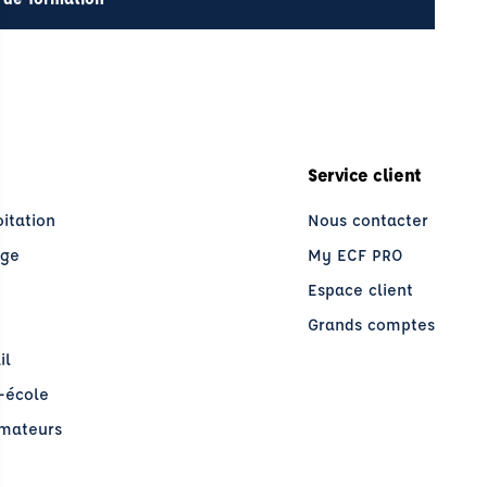
Service client
oitation
Nous contacter
age
My ECF PRO
Espace client
Grands comptes
il
o-école
rmateurs