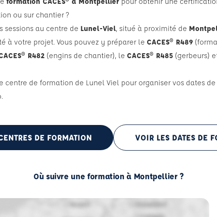
ne
formation CACES® à Montpellier
pour obtenir une certificatio
on ou sur chantier ?
s sessions au centre de
Lunel-Viel
, situé à proximité de
Montpel
à votre projet. Vous pouvez y préparer le
CACES® R489
(format
CACES® R482
(engins de chantier), le
CACES® R485
(gerbeurs) e
 centre de formation de Lunel Viel pour organiser vos dates de
.
 CENTRES DE FORMATION
VOIR LES DATES DE 
Où suivre une formation à Montpellier ?