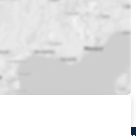
Prochaines sessions de formation à Montpellier ?
Lieu du stage
Centre