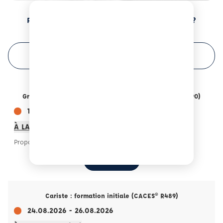
Prochaines sessions de formation à Montauban ?
FILTRER VOTRE RECHERCHE
Grues de chargement : formation initiale (CACES® R490)
18.08.2026 - 20.08.2026
À LALBENQUE (46)
Proposé par ECF Lot
M'INSCRIRE
Cariste : formation initiale (CACES® R489)
24.08.2026 - 26.08.2026