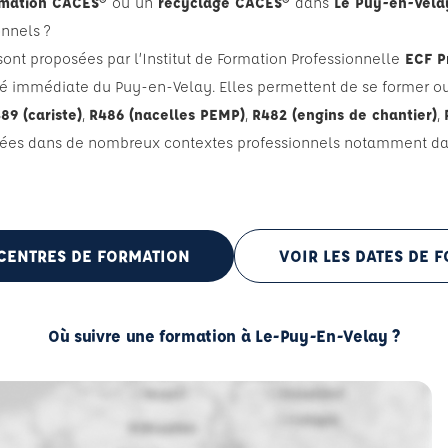
rmation CACES®
ou
un
recyclage CACES®
dans
Le Puy-en-Vela
nnels ?
nt proposées par l’Institut de Formation Professionnelle
ECF P
ité immédiate du Puy-en-Velay. Elles permettent de se former o
9 (cariste)
,
R486 (nacelles PEMP)
,
R482 (engins de chantier)
,
lisées dans de nombreux contextes professionnels notamment d
 CENTRES DE FORMATION
VOIR LES DATES DE 
Où suivre une formation à Le-Puy-En-Velay ?