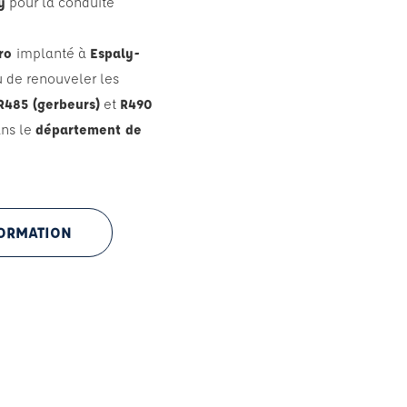
y
pour la conduite
ro
implanté à
Espaly-
u de renouveler les
R485 (gerbeurs)
et
R490
ans le
département de
FORMATION