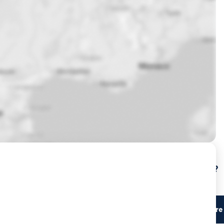
Prochaines sessions de formation à Le-Puy-En-Velay ?
Lieu du stage
Centre