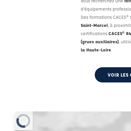
Vous recherchez une
fo
d’équipements professio
Des formations CACES® so
Saint-Marcel
, à proxim
certifications
CACES® R48
(grues auxiliaires)
, uti
la Haute-Loire
.
VOIR LES