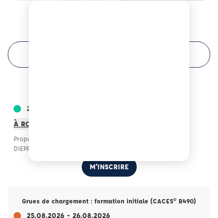
Prochaines sessions de formation à Dieppe ?
FILTRER VOTRE RECHERCHE
Cariste : formation initiale (CACES® R489)
24.08.2026 - 25.08.2026
À ROUXMESNIL BOUTEILLES (76)
Proposé par ECF PRO COTARD FORMATIONS -
DIEPPE/ROUXMESNIL BOUTEILLES
M'INSCRIRE
Grues de chargement : formation initiale (CACES® R490)
25.08.2026 - 26.08.2026