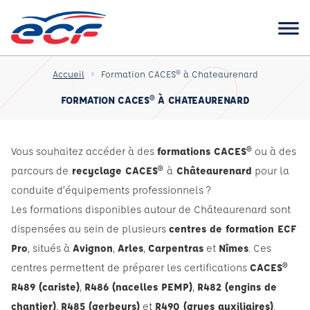
Accueil
Formation CACES® à Chateaurenard
FORMATION CACES® À CHATEAURENARD
Vous souhaitez accéder à des
formations CACES®
ou à des
parcours de
recyclage CACES®
à
Châteaurenard
pour la
conduite d’équipements professionnels ?
Les formations disponibles autour de Châteaurenard sont
dispensées au sein de plusieurs
centres de formation ECF
Pro
, situés à
Avignon
,
Arles
,
Carpentras
et
Nîmes
. Ces
centres permettent de préparer les certifications
CACES®
R489 (cariste)
,
R486 (nacelles PEMP)
,
R482 (engins de
chantier)
,
R485 (gerbeurs)
et
R490 (grues auxiliaires)
.