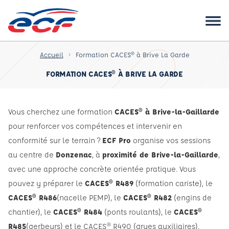
Accueil
Formation CACES® à Brive La Garde
FORMATION CACES® À BRIVE LA GARDE
Vous cherchez une formation
CACES® à Brive-la-Gaillarde
pour renforcer vos compétences et intervenir en
conformité sur le terrain ?
ECF Pro
organise vos sessions
au centre de
Donzenac
, à
proximité de Brive-la-Gaillarde
,
avec une approche concrète orientée pratique. Vous
pouvez y préparer le
CACES® R489
(formation cariste), le
CACES® R486
(nacelle PEMP), le
CACES® R482
(engins de
chantier), le
CACES® R484
(ponts roulants), le
CACES®
R485
(gerbeurs) et le CACES® R490 (grues auxiliaires).