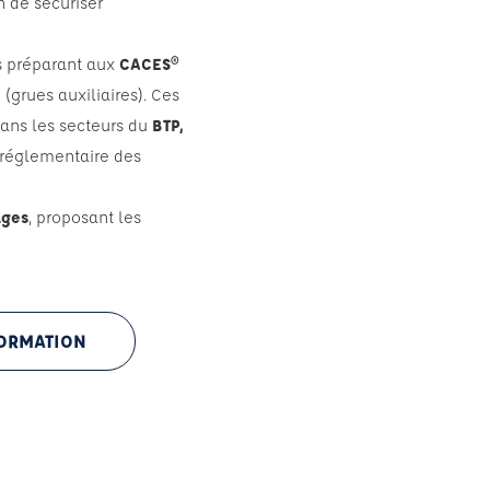
n de sécuriser
s préparant aux
CACES®
0
(grues auxiliaires). Ces
dans les secteurs du
BTP,
é réglementaire des
ages
, proposant les
FORMATION