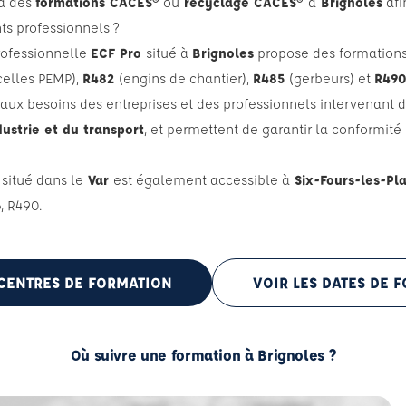
 à des
formations CACES®
ou
recyclage CACES®
à
Brignoles
afi
nts professionnels ?
Professionnelle
ECF Pro
situé à
Brignoles
propose des formation
celles PEMP),
R482
(engins de chantier),
R485
(gerbeurs) et
R49
 aux besoins des entreprises et des professionnels intervenant 
ndustrie et du transport
, et permettent de garantir la conformit
situé dans le
Var
est également accessible à
Six-Fours-les-Pl
, R490.
 CENTRES DE FORMATION
VOIR LES DATES DE 
Où suivre une formation à Brignoles ?