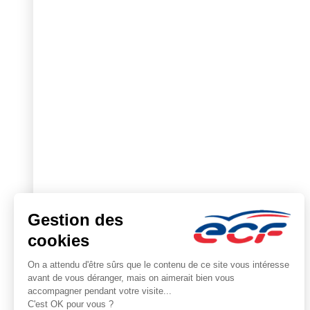
Formation
Dates
Gro
Le 
Tro
ECF
Pre
Actu