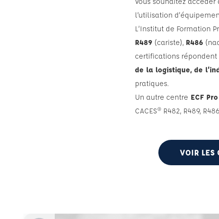
Vous souhaitez accéder
l’utilisation d’équipeme
L’Institut de Formation 
R489
(cariste),
R486
(na
certifications répondent
de la logistique, de l’i
pratiques.
Un autre centre
ECF Pro
CACES® R482, R489, R486
VOIR LES