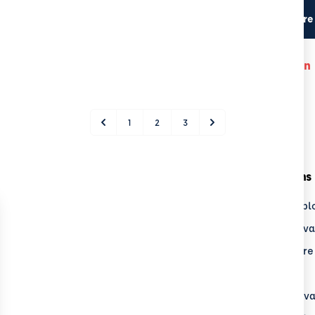
Lieu du stage
Centre
Aucun centre a des disponibilité pour cette formation
1
2
3
upe ECF
Nos Formations
Groupe ECF
Transport & expl
uver un centre
Logistique & lev
 Recrute
Sécurité routière
sse
BTP
alités
Sécurité au trava