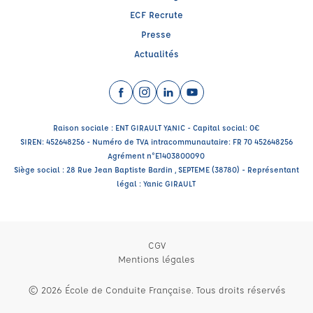
ECF Recrute
Presse
Actualités
Facebook (nouvelle fenêtre)
Instagram (nouvelle fenêtre)
LinkedIn (nouvelle fenêtre)
YouTube (nouvelle fenêtr
Raison sociale : ENT GIRAULT YANIC - Capital social: 0€
SIREN: 452648256 - Numéro de TVA intracommunautaire: FR 70 452648256
Agrément n°E1403800090
Siège social : 28 Rue Jean Baptiste Bardin , SEPTEME (38780) - Représentant
légal : Yanic GIRAULT
CGV
Mentions légales
© 2026 École de Conduite Française. Tous droits réservés