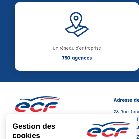
un réseau d'entreprise
750 agences
Adresse de
28 Rue Jea
38780 SEP
Voir sur la 
Note : 4.5/5
Moyenne calculée sur 2 avis
04 74 56 87