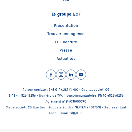
Le groupe ECF
Présentation
Trouver une agence
ECF Recrute
Presse
Actualités
Facebook (nouvelle fenêtre)
Instagram (nouvelle fenêtre)
LinkedIn (nouvelle fenêtre)
YouTube (nouvelle fenêtr
Raison sociale : ENT GIRAULT YANIC - Capital social: 0€
SIREN: 452648256 - Numéro de TVA intracommunautaire: FR 70 452648256
Agrément n°E1403800090
Siège social : 28 Rue Jean Baptiste Bardin , SEPTEME (38780) - Représentant
légal : Yanic GIRAULT