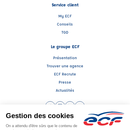
Service client
My ECF
Conseils
TGD
Le groupe ECF
Présentation
Trouver une agence
ECF Recrute
Presse
Actualités
Facebook (nouvelle fenêtre)
Instagram (nouvelle fenêtre)
LinkedIn (nouvelle fenêtre)
YouTube (nouvelle fenêtr
Raison sociale : ENT GIRAULT YANIC - Capital social: 0€
SIREN: 452648256 - Numéro de TVA intracommunautaire: FR 70 452648256