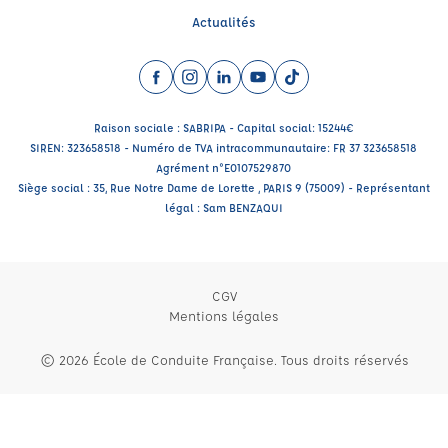
Actualités
Facebook (nouvelle fenêtre)
Instagram (nouvelle fenêtre)
LinkedIn (nouvelle fenêtre)
YouTube (nouvelle fenêtre)
TikTok (nouvelle fenêtr
Raison sociale : SABRIPA - Capital social: 15244€
SIREN: 323658518 - Numéro de TVA intracommunautaire: FR 37 323658518
Agrément n°E0107529870
Siège social : 35, Rue Notre Dame de Lorette , PARIS 9 (75009) - Représentant
légal : Sam BENZAQUI
CGV
Mentions légales
© 2026 École de Conduite Française. Tous droits réservés