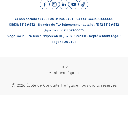
Facebook (nouvelle fenêtre)
Instagram (nouvelle fenêtre)
LinkedIn (nouvelle fenêtre)
YouTube (nouvelle fenêtre)
TikTok (nouvelle fenêtr
Raison sociale : SARL ROGER ROUDAUT - Capital social: 200000€
SIREN: 381244532 - Numéro de TVA intracommunautaire: FR 12 381244532
Agrément n°E1802900070
Siège social : 24, Place Napoléon III , BREST (29200) - Représentant légal :
Roger ROUDAUT
CGV
Mentions légales
© 2026 École de Conduite Française. Tous droits réservés