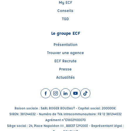
My ECF
Conseils
TGD
Le groupe ECF
Présentation
Trouver une agence
ECF Recrute
Presse
Actualités
Facebook (nouvelle fenêtre)
Instagram (nouvelle fenêtre)
LinkedIn (nouvelle fenêtre)
YouTube (nouvelle fenêtre)
TikTok (nouvelle fenêtr
Raison sociale : SARL ROGER ROUDAUT - Capital social: 200000€
SIREN: 381244532 - Numéro de TVA intracommunautaire: FR 12 381244532
Agrément n°E1802900070
Siège social : 24, Place Napoléon III , BREST (29200) - Représentant légal :