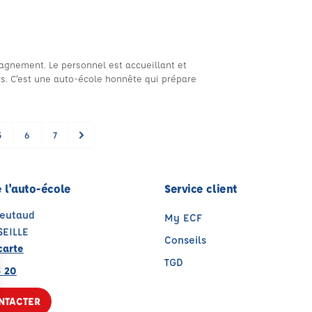
gnement. Le personnel est accueillant et
s. C'est une auto-école honnête qui prépare
5
6
7
 l'auto-école
Service client
ieutaud
My ECF
EILLE
Conseils
carte
TGD
3 20
NTACTER