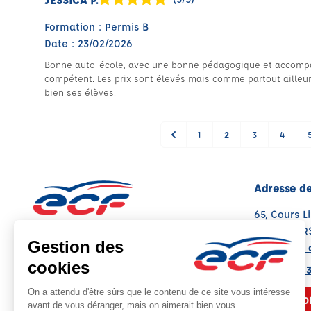
Formation : Permis B
Date : 23/02/2026
Bonne auto-école, avec une bonne pédagogique et accompa
compétent. Les prix sont élevés mais comme partout ailleur
bien ses élèves.
1
2
3
4
Adresse de
65, Cours L
13006 MARS
Voir sur la 
Note : 4.8/5
Moyenne calculée sur 34 avis
04 22 97 0
NOUS CO