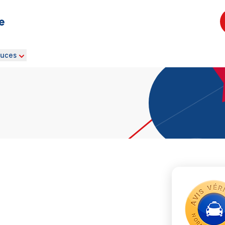
e
ouces