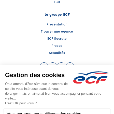
TGD
Le groupe ECF
Présentation
Trouver une agence
ECF Recrute
Presse
Actualités
Facebook (nouvelle fenêtre)
Instagram (nouvelle fenêtre)
YouTube (nouvelle fenêtre)
TikTok (nouvelle fenêtre)
Raison sociale : SUD PREVENTION SECURITE GRAND PUBLIC - Capital social:
0€
SIREN: 814514188 - Numéro de TVA intracommunautaire:
Agrément n°E2308400030
- Représentant légal : Frédéric FILIPPI