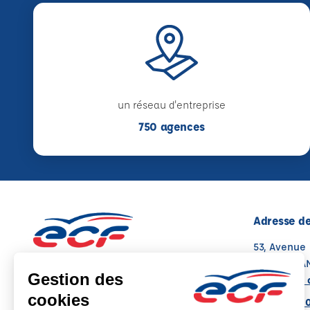
un réseau d'entreprise
750 agences
Adresse de
53, Avenue
84100 ORA
Voir sur la 
Note : 4.9/5
Moyenne calculée sur 126 avis
04 65 67 0