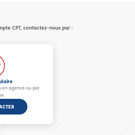
mpte CPT, contactez-nous par :
ulaire
s en agence ou par
ne
ACTER