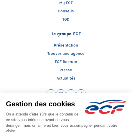
My ECF
Conseils
TGD
Le groupe ECF
Présentation
Trouver une agence
ECF Recrute
Presse
Actualités
Facebook (nouvelle fenêtre)
Instagram (nouvelle fenêtre)
YouTube (nouvelle fenêtre)
TikTok (nouvelle fenêtre)
Raison sociale : SUD PREVENTION SECURITE GRAND PUBLIC - Capital social:
0€
SIREN: 814514188 - Numéro de TVA intracommunautaire:
Agrément n°E2308400030