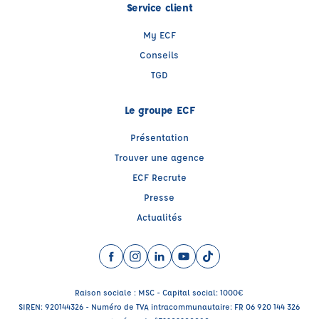
Service client
My ECF
Conseils
TGD
Le groupe ECF
Présentation
Trouver une agence
ECF Recrute
Presse
Actualités
Facebook (nouvelle fenêtre)
Instagram (nouvelle fenêtre)
LinkedIn (nouvelle fenêtre)
YouTube (nouvelle fenêtre)
TikTok (nouvelle fenêtr
Raison sociale : MSC - Capital social: 1000€
SIREN: 920144326 - Numéro de TVA intracommunautaire: FR 06 920 144 326