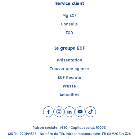
Service client
My ECF
Conseils
TGD
Le groupe ECF
Présentation
Trouver une agence
ECF Recrute
Presse
Actualités
Facebook (nouvelle fenêtre)
Instagram (nouvelle fenêtre)
LinkedIn (nouvelle fenêtre)
YouTube (nouvelle fenêtre)
TikTok (nouvelle fenêtr
Raison sociale : MSC - Capital social: 1000€
SIREN: 920144326 - Numéro de TVA intracommunautaire: FR 06 920 144 326