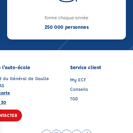
forme chaque année
250 000 personnes
 l'auto-école
Service client
rd du Général de Gaulle
My ECF
AS
Conseils
carte
TGD
 30
NTACTER