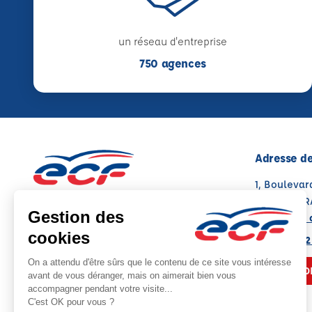
un réseau d'entreprise
750 agences
Adresse de
1, Bouleva
62000 ARR
Voir sur la 
Note : 4.8/5
Moyenne calculée sur 163 avis
03 21 58 22
NOUS CO