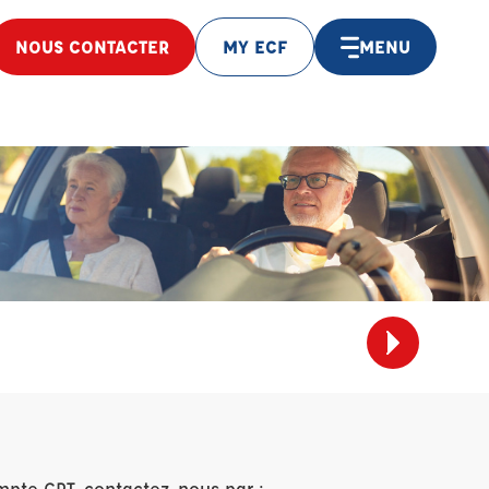
NOUS CONTACTER
MY ECF
MENU
mpte CPT, contactez-nous par :