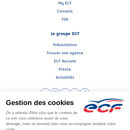
My ECF
Conseils
TGD
Le groupe ECF
Présentation
Trouver une agence
ECF Recrute
Presse
Actualités
Facebook (nouvelle fenêtre)
Instagram (nouvelle fenêtre)
LinkedIn (nouvelle fenêtre)
YouTube (nouvelle fenêtre)
TikTok (nouvelle fenêtr
Raison sociale : CENTRE DE FORMATION MALBRANCQ - Capital social: 30000€
SIREN: 879287332 - Numéro de TVA intracommunautaire: FR67879287332
Agrément n°E2006200030
Siège social : 72, Avenue de Lobbedez , ARRAS (62000) - Représentant légal :