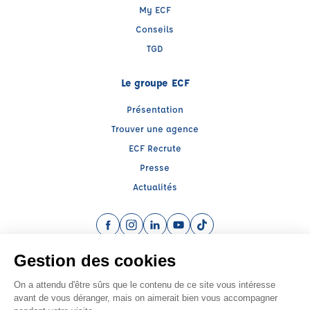
My ECF
Conseils
TGD
Le groupe ECF
Présentation
Trouver une agence
ECF Recrute
Presse
Actualités
Facebook (nouvelle fenêtre)
Instagram (nouvelle fenêtre)
LinkedIn (nouvelle fenêtre)
YouTube (nouvelle fenêtre)
TikTok (nouvelle fenêtr
Raison sociale : CENTRE DE FORMATION MALBRANCQ - Capital social: 30000€
SIREN: 879287332 - Numéro de TVA intracommunautaire: FR67879287332
Agrément n°E2006200030
Siège social : 72, Avenue de Lobbedez , ARRAS (62000) - Représentant légal :