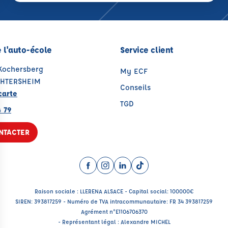
 l'auto-école
Service client
 Kochersberg
My ECF
CHTERSHEIM
Conseils
carte
TGD
 79
NTACTER
Facebook (nouvelle fenêtre)
Instagram (nouvelle fenêtre)
LinkedIn (nouvelle fenêtre
TikTok (nouvelle fenêtr
Raison sociale : LLERENA ALSACE - Capital social: 100000€
SIREN: 393817259 - Numéro de TVA intracommunautaire: FR 34 393817259
Agrément n°E1106706370
- Représentant légal : Alexandre MICHEL