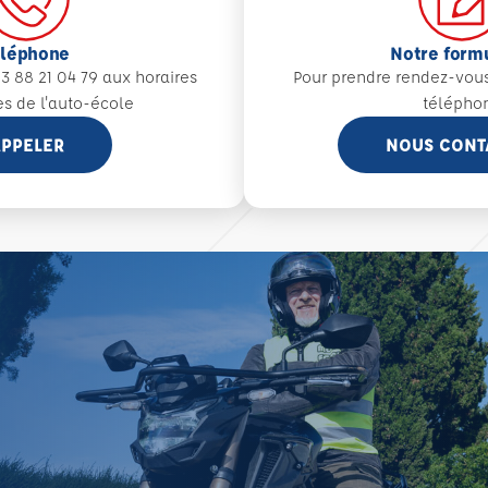
éléphone
Notre form
3 88 21 04 79 aux
horaires
Pour prendre rendez-vou
es de l'auto-école
télépho
PPELER
NOUS CONT