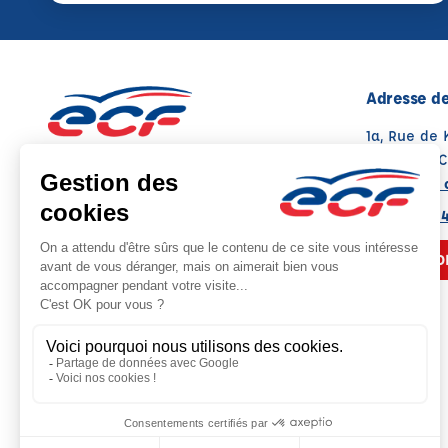
Adresse de
1a, Rue de
67370 TRU
Voir sur la 
Note : 4.8/5
Moyenne calculée sur 23 avis
03 88 21 04
NOUS CO