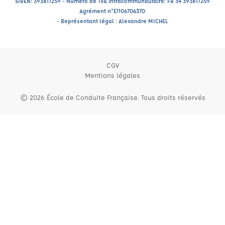
SIREN: 393817259 - Numéro de TVA intracommunautaire: FR 34 393817259
Agrément n°E1106706370
- Représentant légal : Alexandre MICHEL
CGV
Mentions légales
© 2026 École de Conduite Française. Tous droits réservés