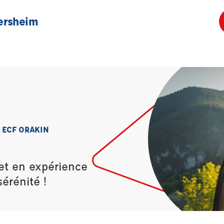
ersheim
 ECF ORAKIN
et en expérience
érénité !