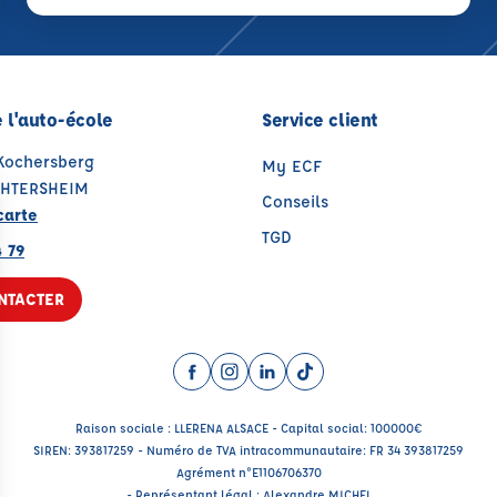
 l'auto-école
Service client
 Kochersberg
My ECF
CHTERSHEIM
Conseils
carte
TGD
 79
NTACTER
Facebook (nouvelle fenêtre)
Instagram (nouvelle fenêtre)
LinkedIn (nouvelle fenêtre
TikTok (nouvelle fenêtr
Raison sociale : LLERENA ALSACE - Capital social: 100000€
SIREN: 393817259 - Numéro de TVA intracommunautaire: FR 34 393817259
Agrément n°E1106706370
- Représentant légal : Alexandre MICHEL