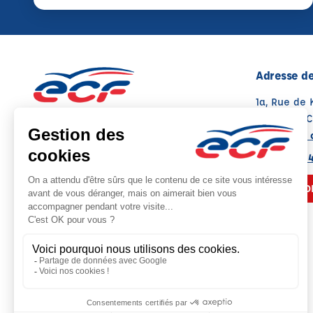
Adresse de
1a, Rue de
67370 TRU
Voir sur la 
Note : 4.8/5
Moyenne calculée sur 23 avis
03 88 21 04
NOUS CO