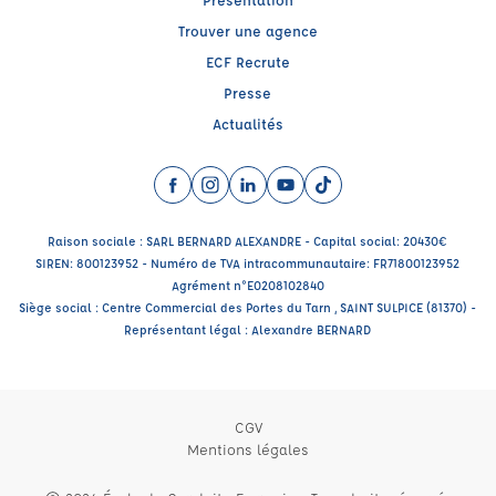
Trouver une agence
ECF Recrute
Presse
Actualités
Facebook (nouvelle fenêtre)
Instagram (nouvelle fenêtre)
LinkedIn (nouvelle fenêtre)
YouTube (nouvelle fenêtre)
TikTok (nouvelle fenêtr
Raison sociale : SARL BERNARD ALEXANDRE - Capital social: 20430€
SIREN: 800123952 - Numéro de TVA intracommunautaire: FR71800123952
Agrément n°E0208102840
Siège social : Centre Commercial des Portes du Tarn , SAINT SULPICE (81370) -
Représentant légal : Alexandre BERNARD
CGV
Mentions légales