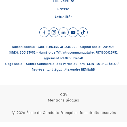
ECF Recrute
Presse
Actualités
Facebook (nouvelle fenêtre)
Instagram (nouvelle fenêtre)
LinkedIn (nouvelle fenêtre)
YouTube (nouvelle fenêtre)
TikTok (nouvelle fenêtr
Raison sociale : SARL BERNARD ALEXANDRE - Capital social: 20430€
SIREN: 800123952 - Numéro de TVA intracommunautaire: FR71800123952
Agrément n°E0208102840
Siège social : Centre Commercial des Portes du Tarn , SAINT SULPICE (81370) -
Représentant légal : Alexandre BERNARD
CGV
Mentions légales
© 2026 École de Conduite Française. Tous droits réservés