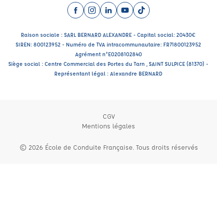
Facebook (nouvelle fenêtre)
Instagram (nouvelle fenêtre)
LinkedIn (nouvelle fenêtre)
YouTube (nouvelle fenêtre)
TikTok (nouvelle fenêtr
Raison sociale : SARL BERNARD ALEXANDRE - Capital social: 20430€
SIREN: 800123952 - Numéro de TVA intracommunautaire: FR71800123952
Agrément n°E0208102840
Siège social : Centre Commercial des Portes du Tarn , SAINT SULPICE (81370) -
Représentant légal : Alexandre BERNARD
CGV
Mentions légales
© 2026 École de Conduite Française. Tous droits réservés