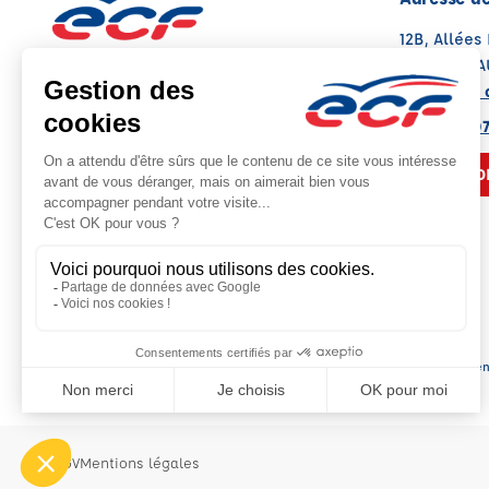
12B, Allées
81500 LAVA
Voir sur la 
Note : 4.2/5
Moyenne calculée sur 18 avis
05 63 58 07
NOUS CO
Siège social : Ce
CGV
Mentions légales