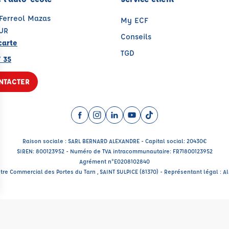
 Ferreol Mazas
My ECF
UR
Conseils
carte
TGD
 35
NTACTER
Facebook (nouvelle fenêtre)
Instagram (nouvelle fenêtre)
LinkedIn (nouvelle fenêtre)
YouTube (nouvelle fenêtr
TikTok (nouvelle fenê
Raison sociale : SARL BERNARD ALEXANDRE - Capital social: 20430€
SIREN: 800123952 - Numéro de TVA intracommunautaire: FR71800123952
Agrément n°E0208102840
ntre Commercial des Portes du Tarn , SAINT SULPICE (81370) - Représentant légal :