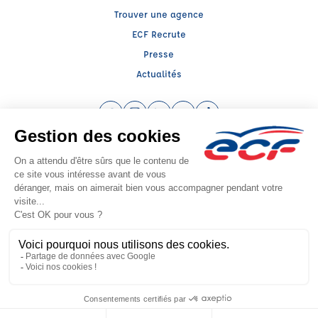
Trouver une agence
ECF Recrute
Presse
Actualités
Facebook (nouvelle fenêtre)
Instagram (nouvelle fenêtre)
LinkedIn (nouvelle fenêtre)
YouTube (nouvelle fenêtre)
TikTok (nouvelle fenêtr
Raison sociale : SARL BERNARD ALEXANDRE - Capital social: 20430€
SIREN: 800123952 - Numéro de TVA intracommunautaire: FR71800123952
Agrément n°E0208102840
Siège social : Centre Commercial des Portes du Tarn , SAINT SULPICE (81370) -
Représentant légal : Alexandre BERNARD
CGV
Mentions légales
© 2026 École de Conduite Française. Tous droits réservés