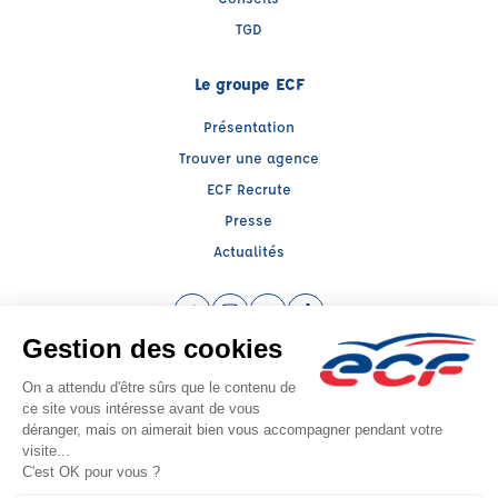
TGD
Le groupe ECF
Présentation
Trouver une agence
ECF Recrute
Presse
Actualités
Facebook (nouvelle fenêtre)
Instagram (nouvelle fenêtre)
YouTube (nouvelle fenêtre)
TikTok (nouvelle fenêtre)
Raison sociale : SUD PREVENTION SECURITE GRAND PUBLIC - Capital social:
20000€
SIREN: 814514188 - Numéro de TVA intracommunautaire: FR 57 384314597
Agrément n°E2300400020
- Représentant légal : Frédéric FILIPPI